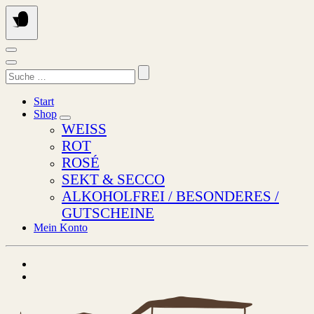
Springen
Sie
zum
Inhalt
Suchen
nach:
Start
Shop
WEISS
ROT
ROSÉ
SEKT & SECCO
ALKOHOLFREI / BESONDERES /
GUTSCHEINE
Mein Konto