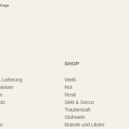
rktage
SHOP
 Lieferung
Weiß
weisen
Rot
m
Rosé
utz
Sekt & Secco
Traubensaft
Glühwein
to
Brände und Liköre