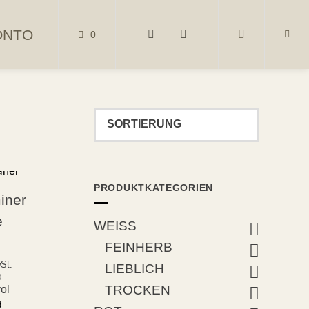
ONTO
0
PRODUKTKATEGORIEN
iner
e
WEISS
FEINHERB
St.
LIEBLICH
)
TROCKEN
vol
d