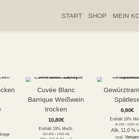
START
SHOP
MEIN K
ocken
Cuvée Blanc
Gewürztram
Barrique Weißwein
Spätles
trocken
t.
6,90
€
10,80
€
Enthält 19% Mw
(
9,20
€
/ 1000 ml
Enthält 19% MwSt.
Alk. 11,0 % 
rktage
(
14,40
€
/ 1000 ml)
zzgl.
Versan