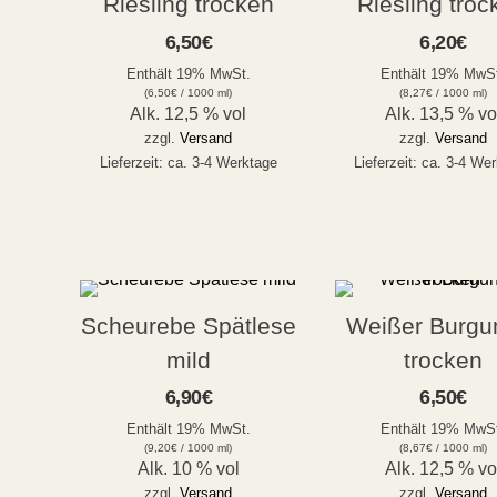
Riesling trocken
Riesling troc
6,50
€
6,20
€
Enthält 19% MwSt.
Enthält 19% MwS
(
6,50
€
/ 1000 ml)
(
8,27
€
/ 1000 ml)
Alk. 12,5 % vol
Alk. 13,5 % vo
zzgl.
Versand
zzgl.
Versand
Lieferzeit: ca. 3-4 Werktage
Lieferzeit: ca. 3-4 We
Scheurebe Spätlese
Weißer Burgu
mild
trocken
6,90
€
6,50
€
Enthält 19% MwSt.
Enthält 19% MwS
(
9,20
€
/ 1000 ml)
(
8,67
€
/ 1000 ml)
Alk. 10 % vol
Alk. 12,5 % vo
zzgl.
Versand
zzgl.
Versand