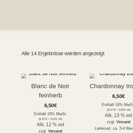
Springen
Sie
zum
Inhalt
Alle 14 Ergebnisse werden angezeigt
Blanc de Noir
Chardonnay tr
feinherb
6,50
€
6,50
€
Enthält 19% MwS
(
8,67
€
/ 1000 ml)
Enthält 19% MwSt.
Alk. 13 % vol
(
8,67
€
/ 1000 ml)
zzgl.
Versand
Alk. 12 % vol
Lieferzeit: ca. 3-4 We
zzgl.
Versand