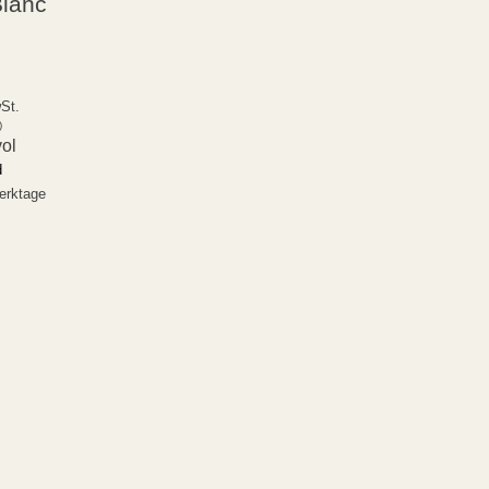
Blanc
St.
)
vol
d
Werktage