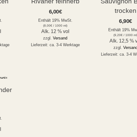
ken
Rivaner feinherb
Sauvignon 
trocken
6,00
€
t.
Enthält 19% MwSt.
6,90
€
(
8,00
€
/ 1000 ml)
Enthält 19% Mw
l
Alk. 12 % vol
(
9,20
€
/ 1000 ml
zzgl.
Versand
Alk. 12,5 % 
rktage
Lieferzeit: ca. 3-4 Werktage
zzgl.
Versan
Lieferzeit: ca. 3-4 
nder
t.
l