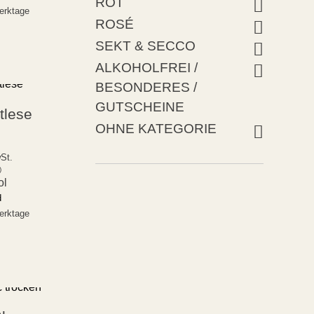
ROT
Werktage
ROSÉ
SEKT & SECCO
ALKOHOLFREI /
BESONDERES /
GUTSCHEINE
tlese
OHNE KATEGORIE
St.
)
ol
d
Werktage