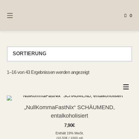
Springen
Sie
0
zum
Inhalt
1–16 von 43 Ergebnissen werden angezeigt
„NullKommaFastNix“ SCHÄUMEND,
entalkoholisiert
7,90
€
Enthält 19% MwSt.
(
10,53
€
/ 1000 ml)