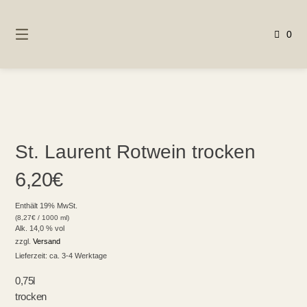
Springen
Sie
0
zum
Inhalt
St. Laurent Rotwein trocken
6,20
€
Enthält 19% MwSt.
(
8,27
€
/ 1000 ml)
Alk. 14,0 % vol
zzgl.
Versand
Lieferzeit: ca. 3-4 Werktage
0,75l
trocken