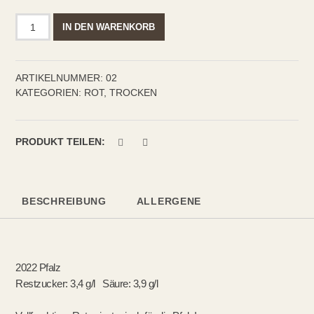
St.
IN DEN WARENKORB
Laurent
Rotwein
trocken
ARTIKELNUMMER:
02
Menge
KATEGORIEN:
ROT
,
TROCKEN
PRODUKT TEILEN:
BESCHREIBUNG
ALLERGENE
2022 Pfalz
Restzucker: 3,4 g/l Säure: 3,9 g/l