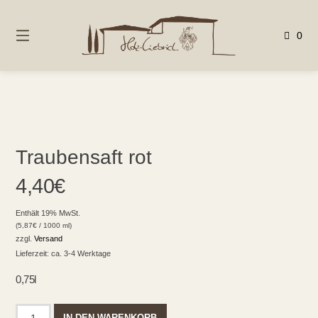
Springen
Sie
0
zum
Inhalt
Traubensaft rot
4,40
€
Enthält 19% MwSt.
(
5,87
€
/ 1000 ml)
zzgl.
Versand
Lieferzeit: ca. 3-4 Werktage
0,75l
Traubensaft
IN DEN WARENKORB