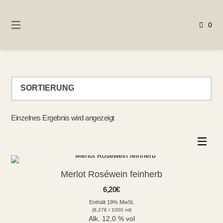
Springen
Sie
0
zum
Inhalt
Einzelnes Ergebnis wird angezeigt
Merlot Roséwein feinherb
6,20
€
Enthält 19% MwSt.
(
8,27
€
/ 1000 ml)
Alk. 12,0 % vol