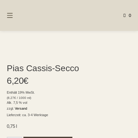
Springen
Sie
0
zum
Inhalt
Pias Cassis-Secco
6,20
€
Enthält 19% MwSt.
(
8,27
€
/ 1000 ml)
Alk. 7,5 % vol
zzgl.
Versand
Lieferzeit: ca. 3-4 Werktage
0,75 l